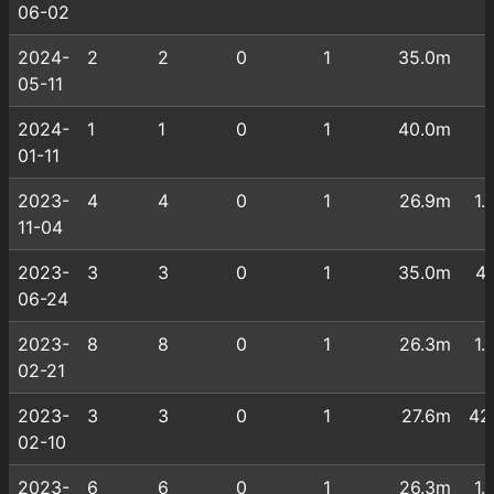
06-02
2024-
2
2
0
1
35.0m
05-11
2024-
1
1
0
1
40.0m
01-11
2023-
4
4
0
1
26.9m
1.
11-04
2023-
3
3
0
1
35.0m
4.
06-24
2023-
8
8
0
1
26.3m
1.
02-21
2023-
3
3
0
1
27.6m
42
02-10
2023-
6
6
0
1
26.3m
1.