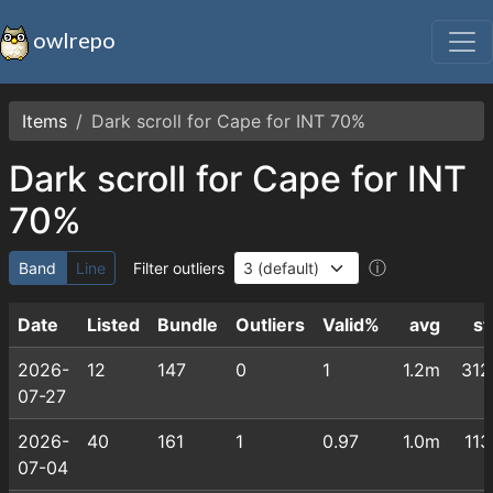
owlrepo
Items
Dark scroll for Cape for INT 70%
Dark scroll for Cape for INT
70%
ⓘ
Band
Line
Filter outliers
Date
Listed
Bundle
Outliers
Valid%
avg
st
2026-
12
147
0
1
1.2m
312
07-27
2026-
40
161
1
0.97
1.0m
113
07-04