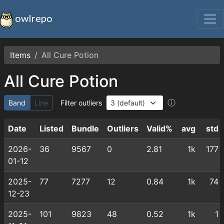
owlrepo
Items
All Cure Potion
All Cure Potion
ⓘ
Band
Line
Filter outliers
Date
Listed
Bundle
Outliers
Valid%
avg
std
2026-
36
9567
0
2.81
1k
177
01-12
2025-
77
7277
12
0.84
1k
74
12-23
2025-
101
9823
48
0.52
1k
1